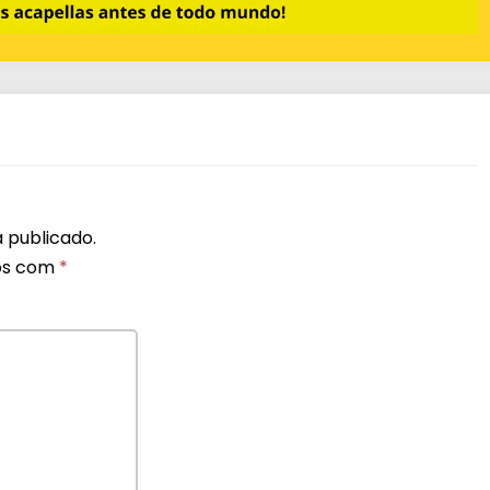
 publicado.
os com
*