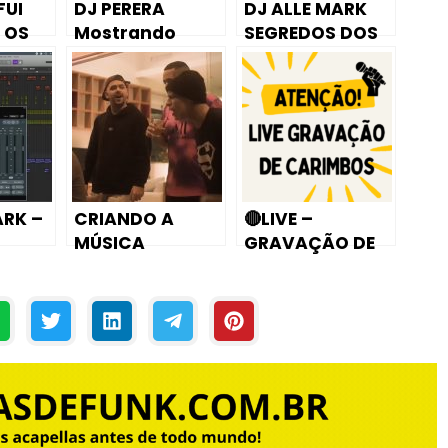
FUI
DJ PERERA
DJ ALLE MARK
 OS
Mostrando
SEGREDOS DOS
OVE
SEGREDO de
MEUS PROJETOS
AFINAÇÃO DE
#2 (RUIVINHA DE
VOZ – Menor da
MARTE)
DO
VG
TOS.C
ARK –
CRIANDO A
🔴LIVE –
MÚSICA
GRAVAÇÃO DE
AÇÃO
DANÇARINA!! –
CARIMBOS
CHAMA MEU
ENTRE NO GRUPO
#2
NOME DOC (EP 1)
 DE