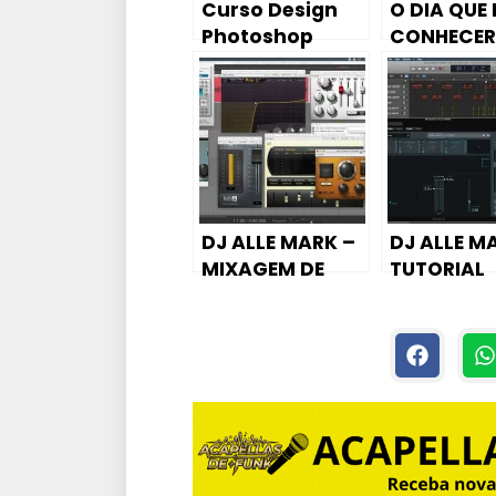
Curso Design
O DIA QUE 
Photoshop
CONHECER
STUDIOS L
FUNK ❤️ , E
CONTEI A
HISTORIA 
SITE
KITDEPON
OM.BR
DJ ALLE MARK –
DJ ALLE M
MIXAGEM DE
TUTORIAL
VOZ #1 (MC
MASTERIZ
PAULIN DA
SIMPLES E
CAPITAL)￼
PRÁTICA 
(RUIVINHA
MARTE)￼