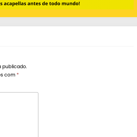
 publicado.
os com
*