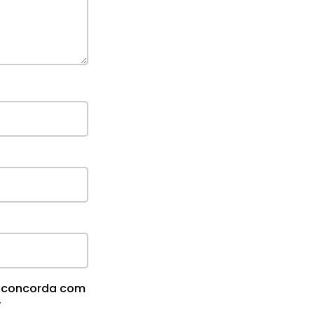
cê concorda com
.