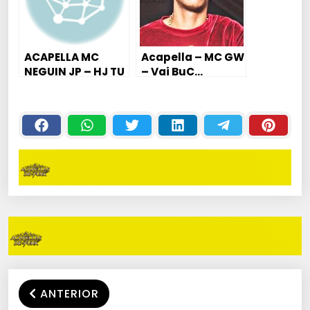
ACAPELLA MC
Acapella – MC GW
NEGUIN JP – HJ TU
– Vai BuC…
VAI TOMA SURRA
__Entre Outras
2018 – DJ KIRIN
ANTERIOR