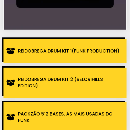
REIDOBREGA DRUM KIT 1(FUNK PRODUCTION)
REIDOBREGA DRUM KIT 2 (BELORIHILLS
EDITION)
PACKZÃO 512 BASES, AS MAIS USADAS DO
FUNK