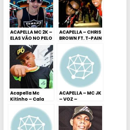
ACAPELLA MC 2K –
ACAPELLA – CHRIS
ELAS VÃO NO PELO
BROWN FT. T-PAIN
– KISS KISS
Acapella Mc
ACAPELLA – MC JK
Kitinho – Cala
– VOZ –
Boca e Senta No
TABACARIA
Pa.. (Dj Nan)
EMPINA-2018