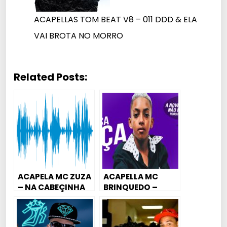
ACAPELLAS TOM BEAT V8 – 011 DDD & ELA
VAI BROTA NO MORRO
Related Posts:
ACAPELA MC ZUZA
ACAPELLA MC
– NA CABEÇINHA
BRINQUEDO –
VERMELHA (FODA)
ROÇA O PIRU NELA