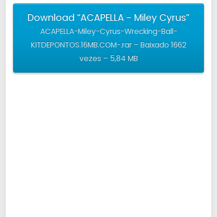
Download “ACAPELLA - Miley Cyrus”
ACAPELLA-Miley-Cyrus-Wrecking-Ball-
KITDEPONTOS.16MB.COM-.rar – Baixado 1662
vezes – 5,84 MB