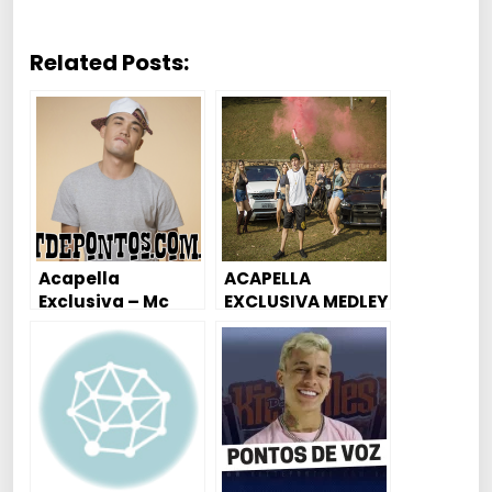
Related Posts:
Acapella
ACAPELLA
Exclusiva – Mc
EXCLUSIVA MEDLEY
Brisola Hoje As
MC DUDU ? ?
Putiane Machuco
O Piru Do Pai
(PedroDJ)