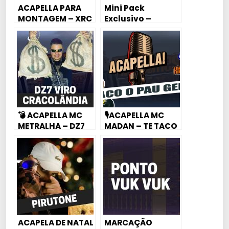
ACAPELLA PARA
Mini Pack
MONTAGEM – XRC
Exclusivo –
DE CEROL
Pontos de Voz –
Mc Pedrinho (Dj
Juhzinho)
💣 ACAPELLA MC
🎙ACAPELLA MC
METRALHA – DZ7
MADAN – TE TACO
CRACOLÂNDIA DE
O SACO NO AR
XRC
CONDICIONADO
ACAPELA DE NATAL
MARCAÇÃO