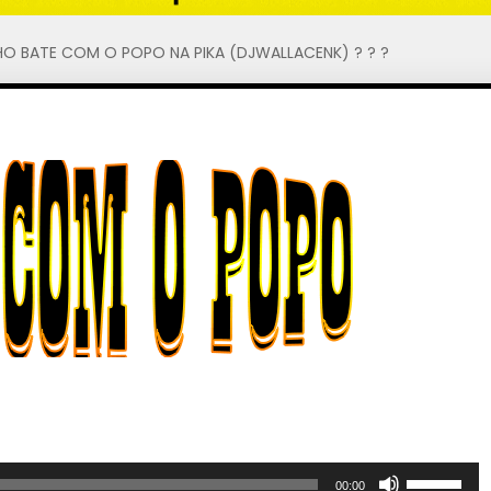
HO BATE COM O POPO NA PIKA (DJWALLACENK) ? ? ?
U
00:00