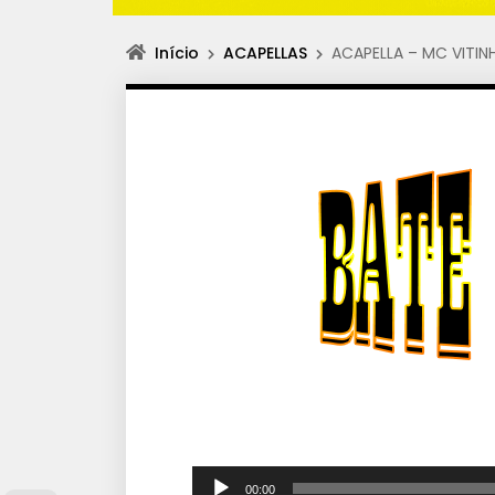
Início
ACAPELLAS
ACAPELLA – MC VITIN
T
00:00