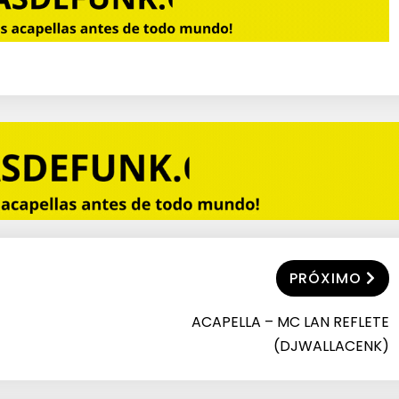
i
x
o
p
a
r
a
a
PRÓXIMO
u
m
ACAPELLA – MC LAN REFLETE
(DJWALLACENK)
e
n