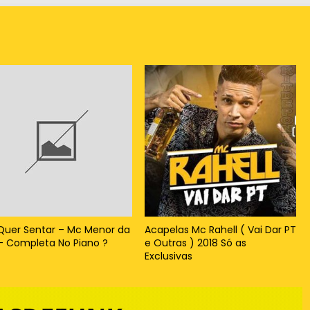
t
a
r
o
u
d
i
m
i
 Quer Sentar – Mc Menor da
Acapelas Mc Rahell ( Vai Dar PT
n
– Completa No Piano ?
e Outras ) 2018 Só as
Exclusivas
u
i
r