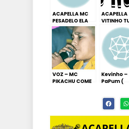
o
ACAPELLA MC
ACAPELLA
PESADELO ELA
VITINHO T
FICOU PRESA NO
NO VRAL
MUNDO DE
(DJWALLA
NARNIA
? ? ? ? ? ? ?
(DJWALLACENK)
VOZ – MC
Kevinho –
PIKACHU COME
PaPum (
SUA PEREREKA
Tutorial A
(DJWALLACENK)
Piano / Te
)