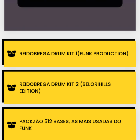
REIDOBREGA DRUM KIT 1(FUNK PRODUCTION)
REIDOBREGA DRUM KIT 2 (BELORIHILLS
EDITION)
PACKZÃO 512 BASES, AS MAIS USADAS DO
FUNK