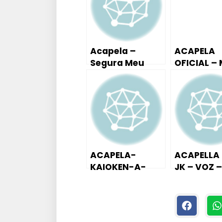
Acapela –
ACAPELA
Segura Meu
OFICIAL –
Garoto e Vai
MÃOZINHA
Chupando Mc
VO-TI-TA
Pepeco
O-PIRU
(Exclusiva)
ACAPELA-
ACAPELLA
KAIOKEN-A-
JK – VOZ –
MILHÃO
TABACARI
EMPINA-2