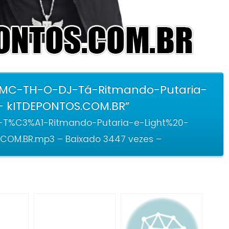
-MC-TH-O-DJ-Tá-Ritmando-Putaria-
 - kITDEPONTOS.COM.BR”
T%C3%A1-Ritmando-Putaria-e-Light%20-
COM.BR.mp3 – Baixado 3447 vezes –