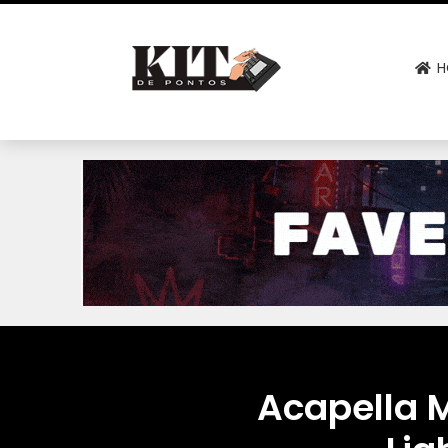
H
Acapella M