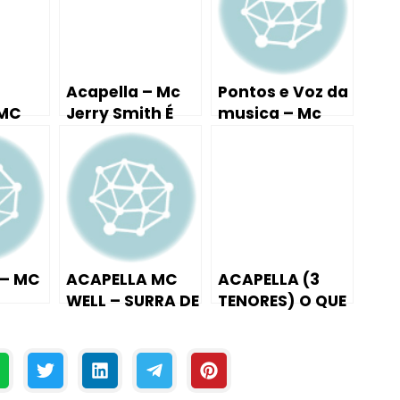
Acapella – Mc
Pontos e Voz da
 MC
Jerry Smith É
musica – Mc
 –
Madeira
GW, Mc Denny –
CA-
Mina Louca (DJ
AUTÊNTICO)
 – MC
ACAPELLA MC
ACAPELLA (3
WELL – SURRA DE
TENORES) O QUE
A
PIR….
VOCÊ QUISER
018