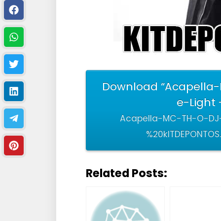
Download “Acapella
e-Light
Acapella-MC-TH-O-DJ-
%20kITDEPONTOS.
Related Posts: