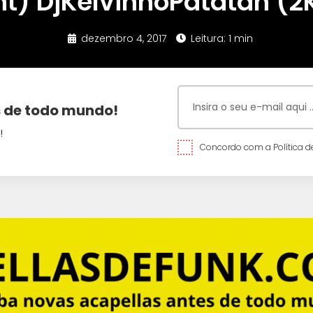
ht) DjKelvinhoPatatáh (2
dezembro 4, 2017
Leitura: 1 min
 de todo mundo!
!
Concordo com a Política de