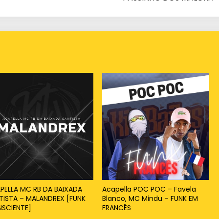
PELLA MC RB DA BAIXADA
Acapella POC POC – Favela
TISTA – MALANDREX [FUNK
Blanco, MC Mindu – FUNK EM
SCIENTE]
FRANCÊS