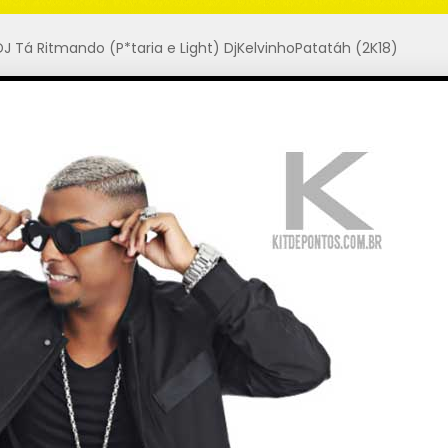
J Tá Ritmando (P*taria e Light) DjKelvinhoPatatáh (2K18)