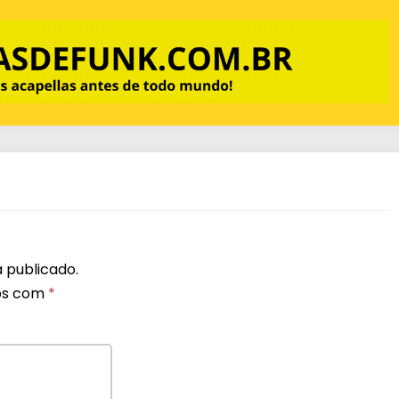
 publicado.
os com
*