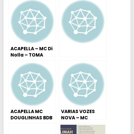
ACABA COM A
MENINA DELA
ACAPELLA – MC Di
Nolla – TOMA
BALA
ACAPELLA MC
VARIAS VOZES
DOUGLINHAS BDB
NOVA – MC
– TICOLÉ ( FUNK
MALVIM 2019 –
MEME )
EXCLUSIVAS