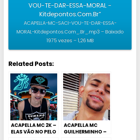
VOU-TE-DAR-ESSA-MORAL -
Kitdepontos.Com.Br”
ACAPELLA-MC-SACI-VOU-TE-DAR-ESSA-
MORAL-Kitdepontos.Com_.Br_.mp3 – Baixado
1975 vezes – 1,26 MB
Related Posts:
ACAPELLA MC 2K –
ACAPELLA MC
ELAS VÃO NO PELO
GUILHERMINHO –
HJ MEU MENINO