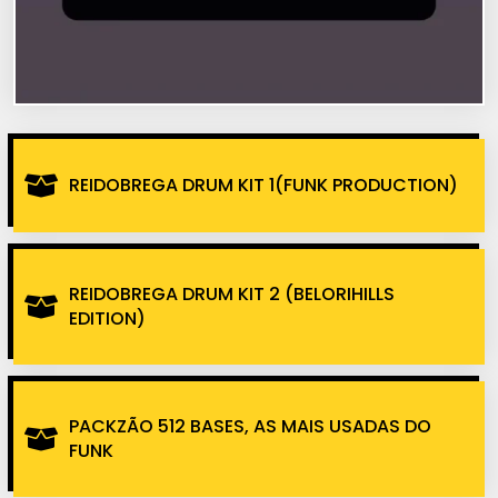
REIDOBREGA DRUM KIT 1(FUNK PRODUCTION)
REIDOBREGA DRUM KIT 2 (BELORIHILLS
EDITION)
PACKZÃO 512 BASES, AS MAIS USADAS DO
FUNK