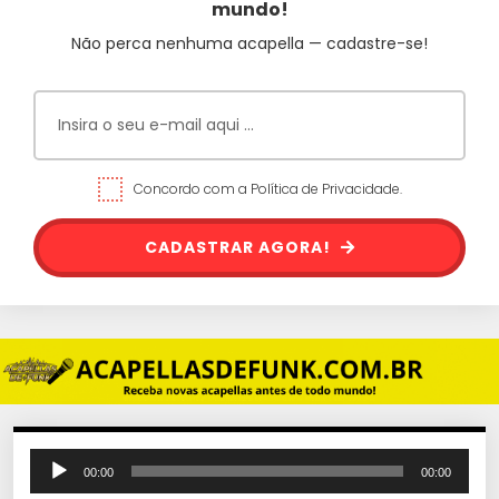
mundo!
Não perca nenhuma acapella — cadastre-se!
Concordo com a Política de Privacidade.
CADASTRAR AGORA!
T
00:00
00:00
o