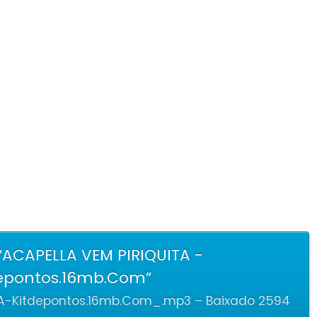
ACAPELLA VEM PIRIQUITA -
epontos.16mb.Com”
A-Kitdepontos.16mb.Com_.mp3 – Baixado 2594