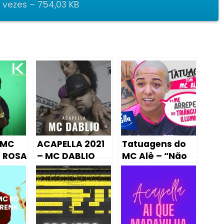
vezes – 754,03 KB
 MC
ACAPELLA 2021
Tatuagens do
– ROSA
– MC DABLIO
MC Alê – “Não
QUEM
((PUTARIA
Paguei
EXPLICITA)) 🏃‍♂🔥
Nenhuma!”
(KondZilla)