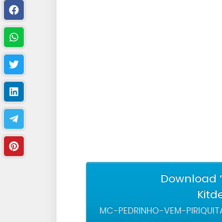
Download “
Kitd
MC-PEDRINHO-VEM-PIRIQUIT