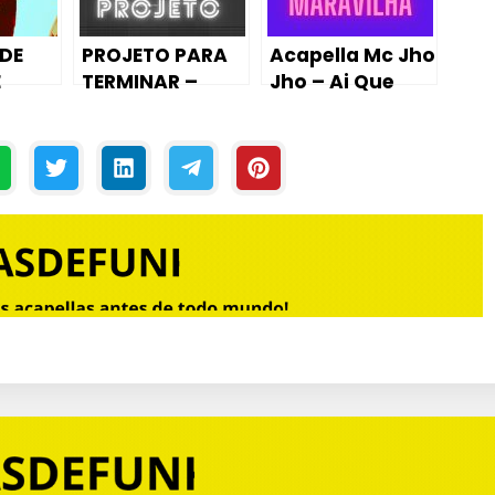
DE
PROJETO PARA
Acapella Mc Jho
E
TERMINAR –
Jho – Ai Que
 RD –
DEIXA O BUM
Maravilha
BUM BATER
HO DA
[ABLETON LIVE]
K