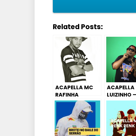
Related Posts:
ACAPELLA MC
ACAPELLA
RAFINHA
LUIZINHO 
KALASHNIKOV –
DOU PRA 
NÃO FALHA NA
TA MORTA
MISSÃO