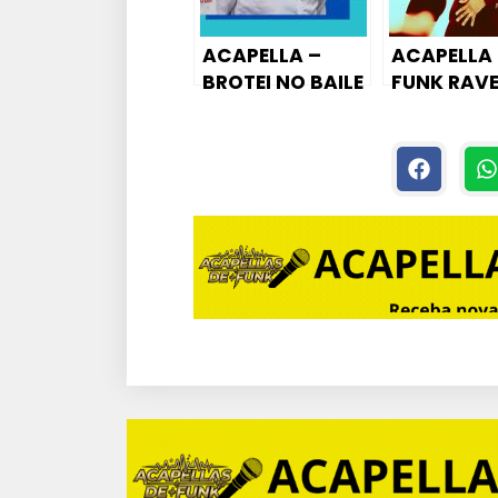
ACAPELLA –
ACAPELLA 
BROTEI NO BAILE
FUNK RAV
DO SERRÃO | QUE
TIKTOK MC
CHEIRIN DE PUT..
OLHA O
– MC BIANO DO
BARULHIN
IMPÉRA
CAMA REN
RENK RENK