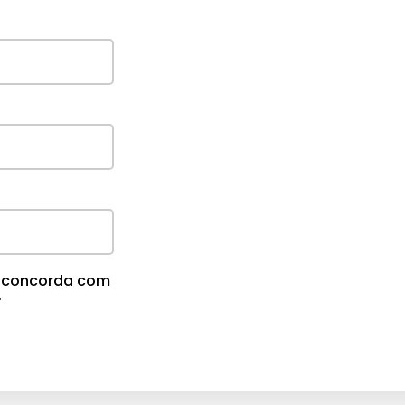
cê concorda com
.