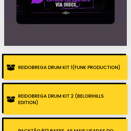
REIDOBREGA DRUM KIT 1(FUNK PRODUCTION)
REIDOBREGA DRUM KIT 2 (BELORIHILLS
EDITION)
PACKZÃO 512 BASES, AS MAIS USADAS DO