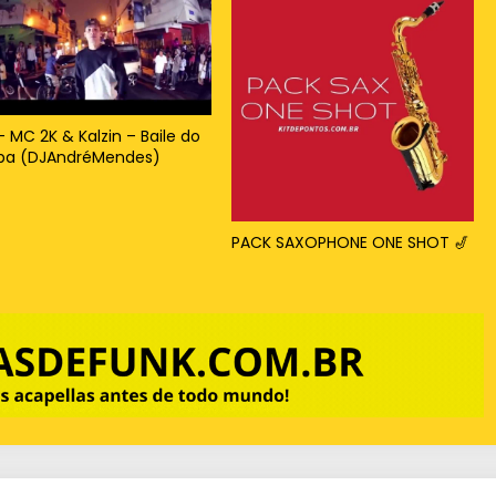
– MC 2K & Kalzin – Baile do
ipa (DJAndréMendes)
PACK SAXOPHONE ONE SHOT 🎷