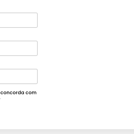
cê concorda com
.