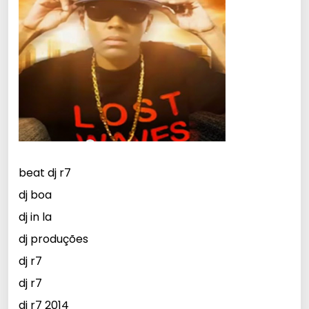
beat dj r7
dj boa
dj in la
dj produções
dj r7
dj r7
dj r7 2014