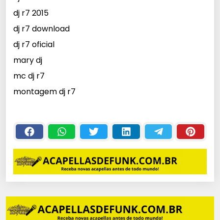
dj r7 2015
dj r7 download
dj r7 oficial
mary dj
mc dj r7
montagem dj r7