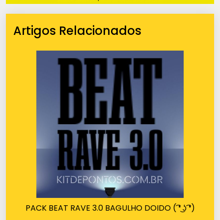
Artigos Relacionados
PACK BEAT RAVE 3.0 BAGULHO DOIDO ( ͡❛ ͜ʖ ͡❛)