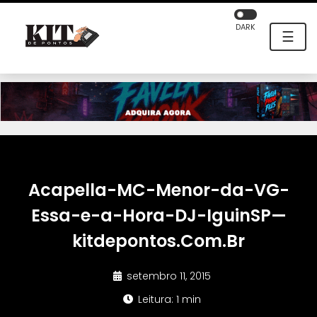
DARK
☰
Acapella-MC-Menor-da-VG-
Essa-e-a-Hora-DJ-IguinSP—
kitdepontos.Com.Br
setembro 11, 2015
Leitura: 1 min