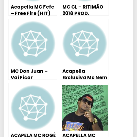
Acapella MC Fefe
MC CL – RITIMÃO
– Free Fire (HIT)
2018 PROD.
DJ Kelvinho
KITDEPONTOS
Patatáh #2K18
MC Don Juan –
Acapella
Vai Ficar
Exclusiva Mc Nem
Querendo – Dj
Jm – Parara Tum
David MM ( Áudio
Tum
Oficial )
ACAPELA MC ROGÊ
ACAPELLA MC