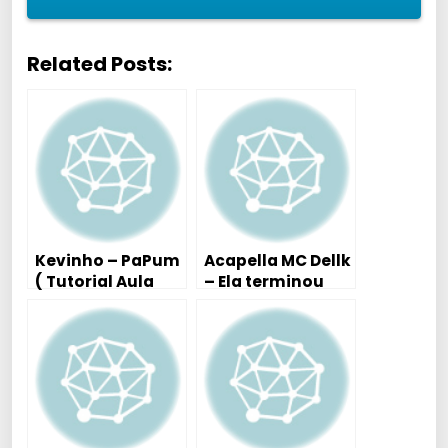
Related Posts:
Kevinho – PaPum
Acapella MC Dellk
( Tutorial Aula
– Ela terminou
Piano / Teclado )
Comigo