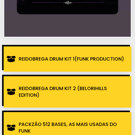
REIDOBREGA DRUM KIT 1(FUNK PRODUCTION)
REIDOBREGA DRUM KIT 2 (BELORIHILLS
EDITION)
PACKZÃO 512 BASES, AS MAIS USADAS DO
FUNK