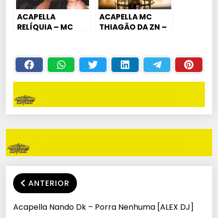
ACAPELLA
ACAPELLA MC
RELÍQUIA – MC
THIAGÃO DA ZN –
CAROL – ELE É
KIKA PROS
NOVINHO [DJ
MALOKA – SENTA
POTTER]
PROS FAVELA ( 133
BPM)
ANTERIOR
Acapella Nando Dk – Porra Nenhuma [ALEX DJ]