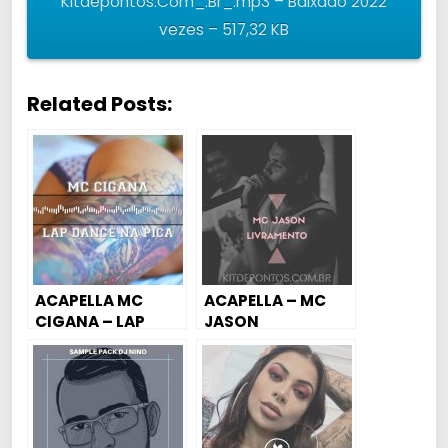
Kitdepontos.Com_.Br_.mp3 – Baixado 2022
vezes – 517,32 KB
Related Posts:
ACAPELLA MC
ACAPELLA – MC
CIGANA – LAP
JASON
DANCE NA P…
LIVRAMENTO