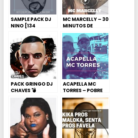
SAMPLE PACK DJ
MC MARCELLY – 30
NINO [134
MINUTOS DE
SAMPLES]
ACAPELAS FUNK
CONSCIENTES 🚀🔥
PACK GRINGO DJ
ACAPELLA MC
CHAVES 💣
TORRES – POBRE
EO DIABO –
CONSCIENTE