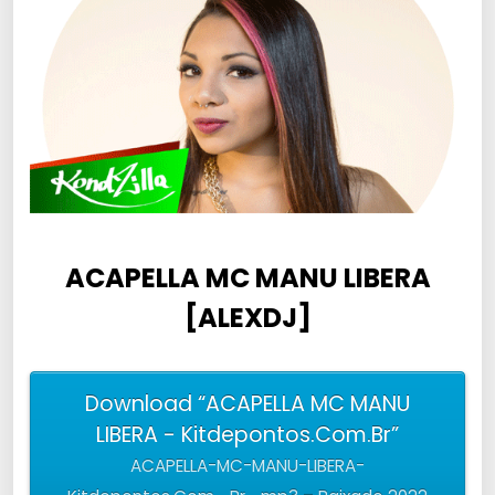
ACAPELLA MC MANU LIBERA
[ALEXDJ]
Download “ACAPELLA MC MANU
LIBERA - Kitdepontos.Com.Br”
ACAPELLA-MC-MANU-LIBERA-