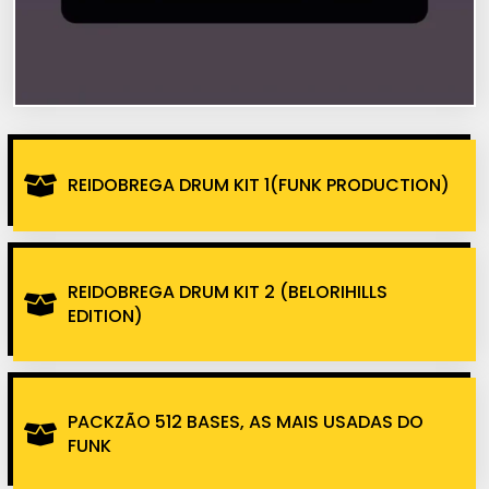
REIDOBREGA DRUM KIT 1(FUNK PRODUCTION)
REIDOBREGA DRUM KIT 2 (BELORIHILLS
EDITION)
PACKZÃO 512 BASES, AS MAIS USADAS DO
FUNK