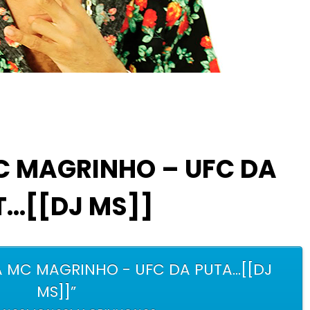
C MAGRINHO – UFC DA
T…[[DJ MS]]
 MC MAGRINHO - UFC DA PUTA...[[DJ
MS]]”