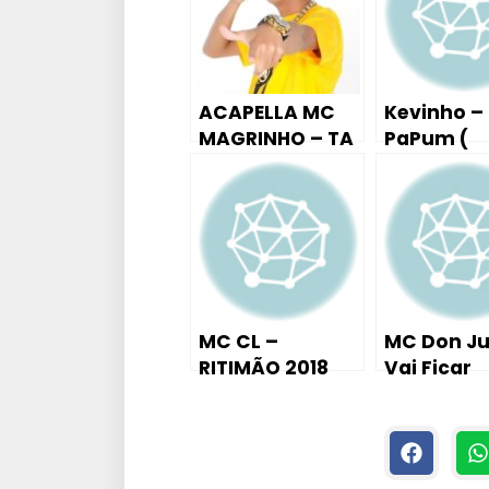
ACAPELLA MC
Kevinho –
MAGRINHO – TA
PaPum (
COM VONTADE
Tutorial A
DE ME DA
Piano / Te
)
MC CL –
MC Don Ju
RITIMÃO 2018
Vai Ficar
PROD.
Querendo 
KITDEPONTOS
David MM 
Áudio Ofici