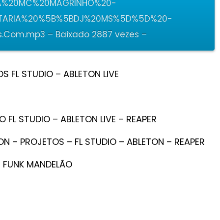
A%20MC%20MAGRINHO%20-
TARIA%20%5B%5BDJ%20MS%5D%5D%20-
.Com.mp3 – Baixado 2887 vezes –
 FL STUDIO – ABLETON LIVE
O FL STUDIO – ABLETON LIVE – REAPER
N – PROJETOS – FL STUDIO – ABLETON – REAPER
– FUNK MANDELÃO