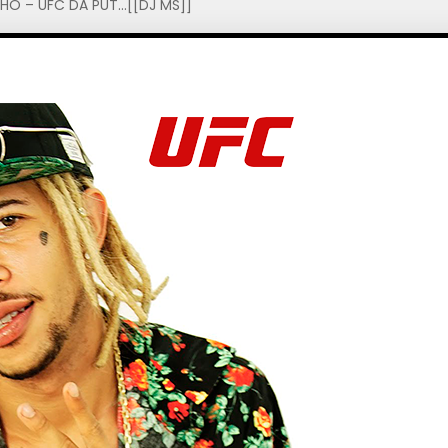
HO – UFC DA PUT…[[DJ MS]]