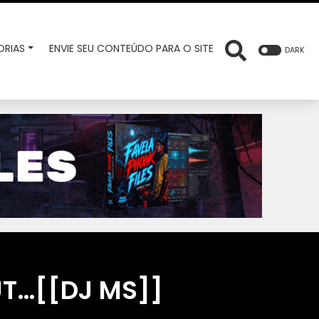
RIAS
ENVIE SEU CONTEÚDO PARA O SITE
DARK
T…[[DJ MS]]