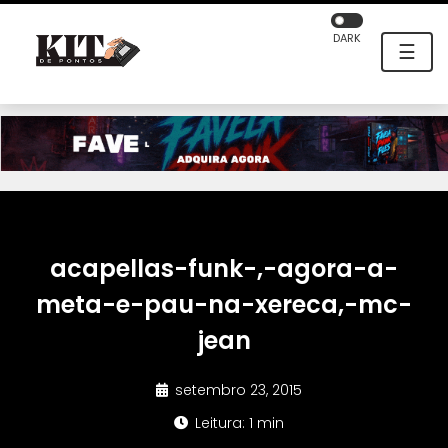
DARK
☰
acapellas-funk-,-agora-a-
meta-e-pau-na-xereca,-mc-
jean
setembro 23, 2015
Leitura: 1 min