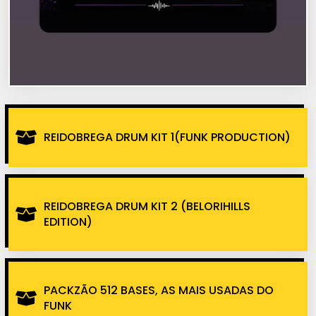
REIDOBREGA DRUM KIT 1(FUNK PRODUCTION)
REIDOBREGA DRUM KIT 2 (BELORIHILLS
EDITION)
PACKZÃO 512 BASES, AS MAIS USADAS DO
FUNK