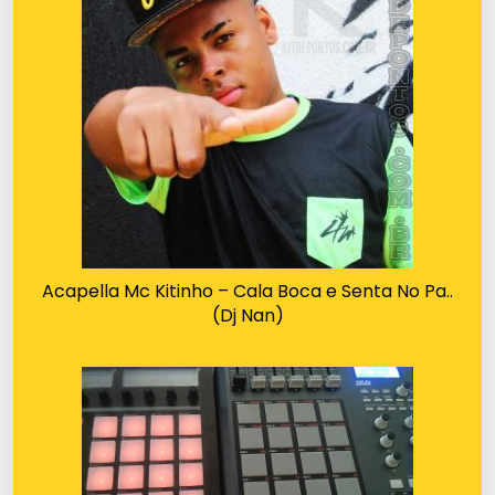
Acapella Mc Kitinho – Cala Boca e Senta No Pa..
(Dj Nan)