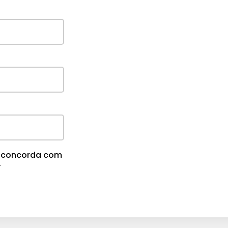
cê concorda com
.