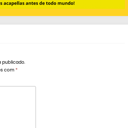
 publicado.
os com
*