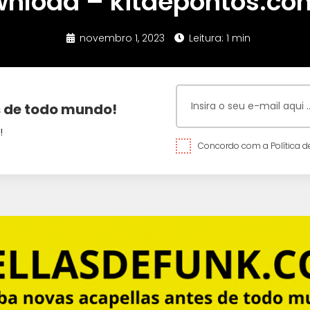
nload – kitdepontos.co
novembro 1, 2023
Leitura: 1 min
 de todo mundo!
!
Concordo com a Política de