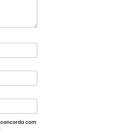
cê concorda com
.