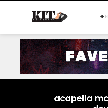
H
acapella mc