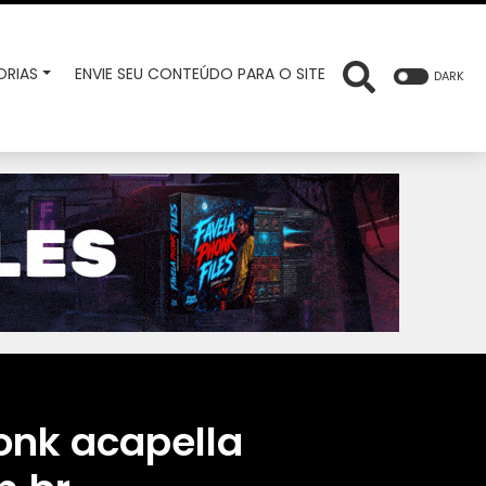
RIAS
ENVIE SEU CONTEÚDO PARA O SITE
DARK
onk acapella