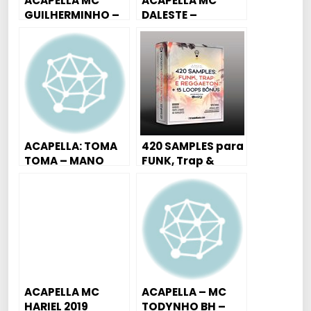
ACAPELLA MC
ACAPELLA MC
GUILHERMINHO –
DALESTE –
HJ MEU MENINO
FACULDADE
ACABA COM A
CRIMINOSA
MENINA DELA
ACAPELLA: TOMA
420 SAMPLES para
TOMA – MANO
FUNK, Trap &
KALEBE
Reggaeton + 15
@manokalebe
BÔNUS LOOPS
ACAPELLA MC
ACAPELLA – MC
HARIEL 2019
TODYNHO BH –