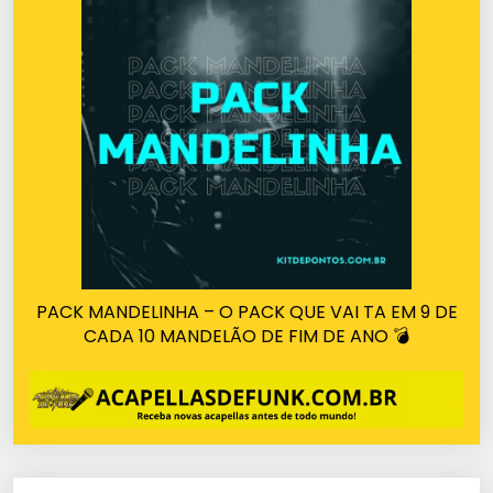
PACK MANDELINHA – O PACK QUE VAI TA EM 9 DE
CADA 10 MANDELÃO DE FIM DE ANO 💣