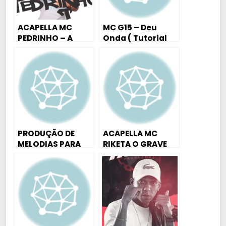
ACAPELLA MC
MC G15 – Deu
PEDRINHO – A
Onda ( Tutorial
PUT… VAI ROLA [
Aula Piano /
DJ 2P MIX ]
Teclado )
PRODUÇÃO DE
ACAPELLA MC
MELODIAS PARA
RIKETA O GRAVE
DJS & MCS DJ
BATEU 2017 (
DAVID MM
SamyDJ )