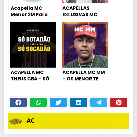
Acapella MC
ACAPELLAS
Menor 2M Para
EXLUSIVAS MC
Montagens – 2M
MINDÚ
Deejhaayy
ACAPELLA MC
ACAPELLA MC MM
THEUS CBA – SÓ
– OS MENOR TE
BOTADÃO SÓ
FURA
SOCADÃO