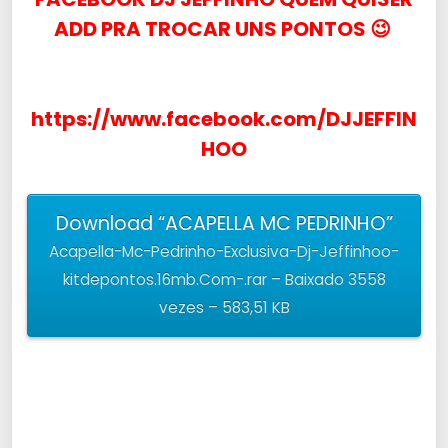
ADD PRA TROCAR UNS PONTOS 😉
https://www.facebook.com/DJJEFFIN
HOO
Download “ACAPELLA MC PEDRINHO”
Acapella-Mc-Pedrinho-Exclusiva-Dj-Jeffinhoo-
kitdepontos.16mb.Com-.rar – Baixado 3558
vezes – 583,51 KB