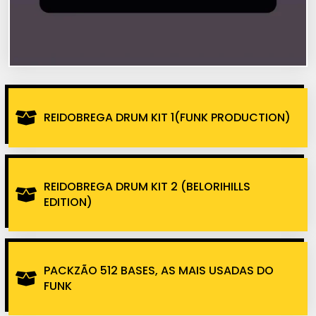
REIDOBREGA DRUM KIT 1(FUNK PRODUCTION)
REIDOBREGA DRUM KIT 2 (BELORIHILLS
EDITION)
PACKZÃO 512 BASES, AS MAIS USADAS DO
FUNK