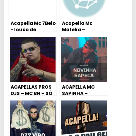
Acapella Mc 7Belo
Acapella Mc
-Louco de
Mateka –
Balinha (Dj Jessé
Mandela Do
Do Beat)
Gigante de aço
2018
ACAPELLAS PROS
ACAPELLA MC
DJS – MC BN – SÓ
SAPINHA –
MANDELA
NOVINHA SAPECA