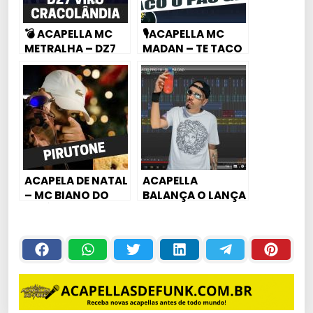
💣 ACAPELLA MC
🎙ACAPELLA MC
METRALHA – DZ7
MADAN – TE TACO
CRACOLÂNDIA DE
O SACO NO AR
XRC
CONDICIONADO
ACAPELA DE NATAL
ACAPELLA
– MC BIANO DO
BALANÇA O LANÇA
IMPÉRA –
– MC MADAN
PIRUTONE