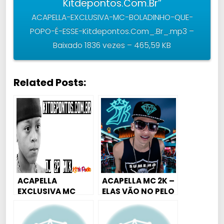
Kitdepontos.Com.Br”
ACAPELLA-EXCLUSIVA-MC-BOLADINHO-QUE-
POPO-É-ESSE-Kitdepontos.Com_.Br_.mp3 –
Baixado 1836 vezes – 465,59 KB
Related Posts:
ACAPELLA
ACAPELLA MC 2K –
EXCLUSIVA MC
ELAS VÃO NO PELO
NOVIN – VEM
SENTANDO VEM
KIKANDO [DJ 2P