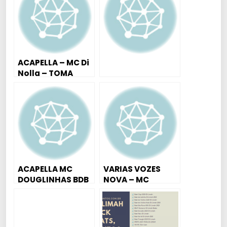
MIX]
ACAPELLA – MC Di
Nolla – TOMA
BALA
ACAPELLA MC
VARIAS VOZES
DOUGLINHAS BDB
NOVA – MC
– TICOLÉ ( FUNK
MALVIM 2019 –
MEME )
EXCLUSIVAS