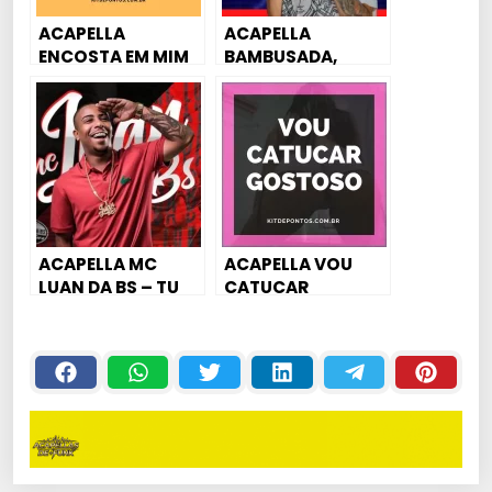
ACAPELLA
ACAPELLA
ENCOSTA EM MIM
BAMBUSADA,
PIRANHA MC
CASARÃO
RENAN
VIRALLLLLL – MC
MADAN
ACAPELLA MC
ACAPELLA VOU
LUAN DA BS – TU
CATUCAR
ABRIU O BICO
GOSTOSO E VOCÊ
SE APAIXONA – MC
JOHN JB