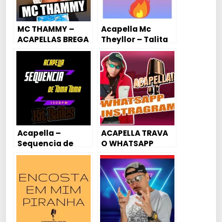
MC THAMMY –
Acapella Mc
ACAPELLAS BREGA
Theyllor – Talita
FUNK / MANDELÃO
sua Malvada 🔥
Acapella –
ACAPELLA TRAVA
Sequencia de
O WHATSAPP
Toma Toma
TRAVA O
(EletroFunk)
INSTAGRAM – MC
130BPM – Mc
CYCLOPE DA
Leandrinho
CAPITAL