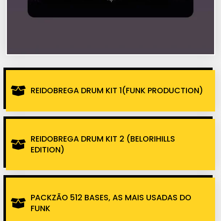
REIDOBREGA DRUM KIT 1(FUNK PRODUCTION)
REIDOBREGA DRUM KIT 2 (BELORIHILLS
EDITION)
PACKZÃO 512 BASES, AS MAIS USADAS DO
FUNK