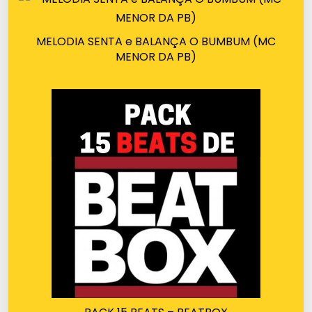
MELODIA SENTA e BALANÇA O BUMBUM (MC
MENOR DA PB)