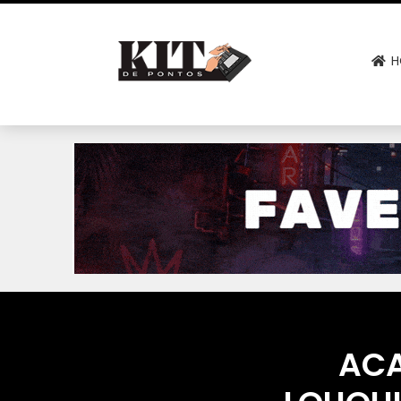
H
ACA