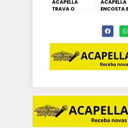
ACAPELLA
ACAPELLA
TRAVA O
ENCOSTA 
WHATSAPP
MIM PIRA
TRAVA O
MC RENAN
INSTAGRAM –
MC CYCLOPE DA
CAPITAL