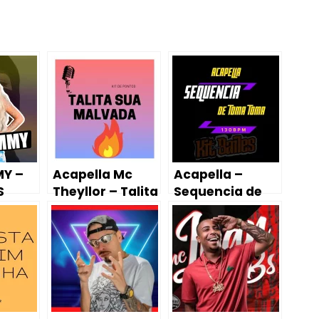
Y –
Acapella Mc
Acapella –
S
Theyllor – Talita
Sequencia de
K /
sua Malvada 🔥
Toma Toma
O
(EletroFunk)
130BPM – Mc
Leandrinho