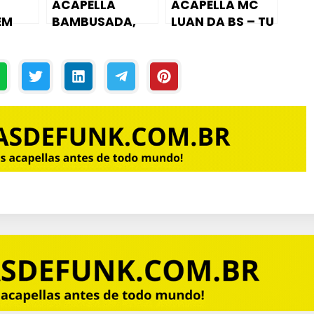
ACAPELLA
ACAPELLA MC
EM
BAMBUSADA,
LUAN DA BS – TU
NHA
CASARÃO
ABRIU O BICO
VIRALLLLLL – MC
MADAN