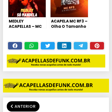
MEDLEY
ACAPELA MC RF3 –
ACAPELLAS – MC
Olha O Tamanho
MC KAVINY – 17
Da Roupa Dela
MINUTOS
TOMA 🔥🙅💣
MANDELAAA
ANTERIOR