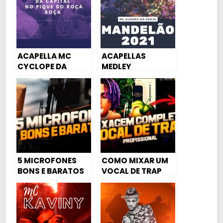
ACAPELLA MC
ACAPELLAS
CYCLOPE DA
MEDLEY
CAPITAL – NO
MANDELÃO 2021 –
PIQUE DO ROÇA
MC ALEMÃO DO
ROÇA
GRAJA
5 MICROFONES
COMO MIXAR UM
BONS E BARATOS
VOCAL DE TRAP
PARA GRAVAÇÃO
(COMPLETO)
DE VOZ