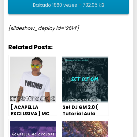
Baixado 1860 vezes – 732,05 KB
[slideshow_deploy id=’2614′]
Related Posts:
[ ACAPELLA
Set DJ GM 2.0 (
EXCLUSIVA ] MC
Tutorial Aula
Neguinho da VC –
Piano / Karaokê)
Troca de Olhares
[FODAAAA]