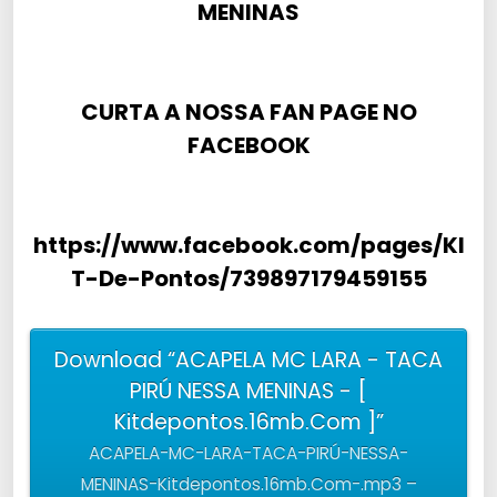
MENINAS
CURTA A NOSSA FAN PAGE NO
FACEBOOK
https://www.facebook.com/pages/KI
T-De-Pontos/739897179459155
Download “ACAPELA MC LARA - TACA
PIRÚ NESSA MENINAS - [
Kitdepontos.16mb.Com ]”
ACAPELA-MC-LARA-TACA-PIRÚ-NESSA-
MENINAS-Kitdepontos.16mb.Com-.mp3 –