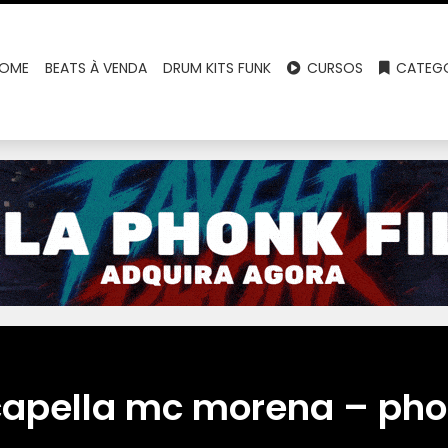
OME
BEATS À VENDA
DRUM KITS FUNK
CURSOS
CATEGO
apella mc morena – ph