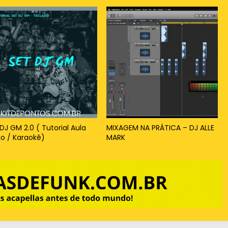
DJ GM 2.0 ( Tutorial Aula
MIXAGEM NA PRÁTICA – DJ ALLE
no / Karaokê)
MARK