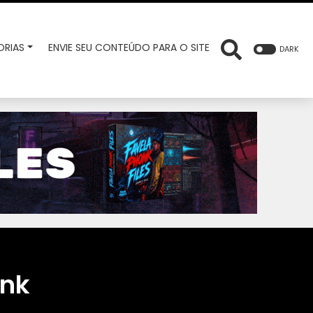
RIAS
ENVIE SEU CONTEÚDO PARA O SITE
DARK
onk