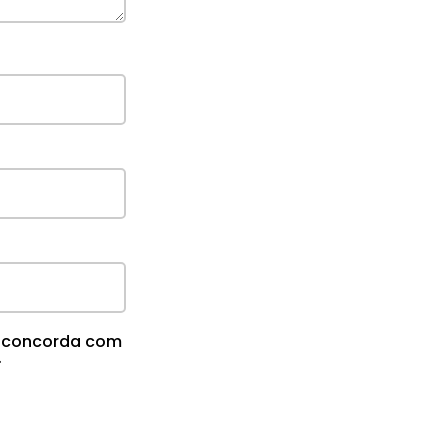
cê concorda com
.