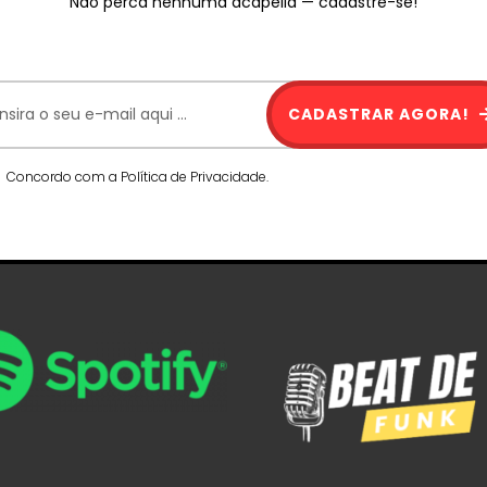
Não perca nenhuma acapella — cadastre-se!
CADASTRAR AGORA!
Concordo com a Política de Privacidade.