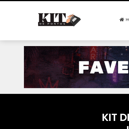
H
KIT D