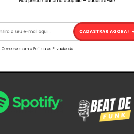
Não perca nenhuma acapella — cadastre-se!
CADASTRAR AGORA!
Concordo com a Política de Privacidade.