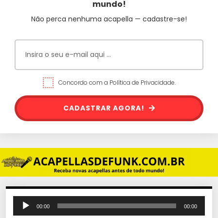
mundo!
Não perca nenhuma acapella — cadastre-se!
Concordo com a Política de Privacidade.
CADASTRAR AGORA!
T
00:00
00:00
o