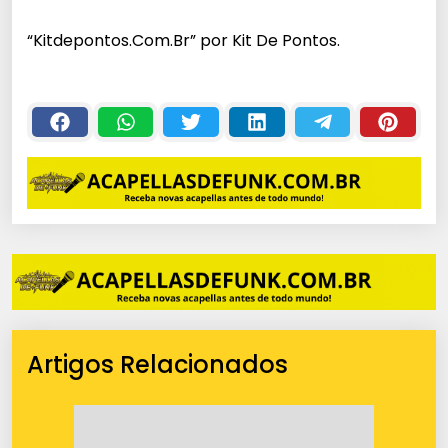
c
“Kitdepontos.Com.Br” por Kit De Pontos.
a
d
o
r
d
e
á
u
d
i
o
Artigos Relacionados