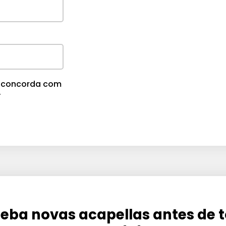
m
e
.
cê concorda com
.
eba novas acapellas antes de 