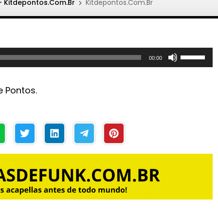
 Kitdepontos.Com.Br
Kitdepontos.Com.Br
U
00:00
s
e
e Pontos.
a
s
s
e
t
a
s
p
a