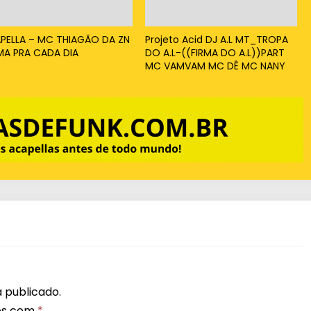
x
o
PELLA – MC THIAGÃO DA ZN
Projeto Acid DJ A.L MT_TROPA
MA PRA CADA DIA
DO A.L-((FIRMA DO A.L))PART
p
MC VAMVAM MC DÊ MC NANY
a
r
a
a
u
m
e
n
t
a
r
 publicado.
os com
*
o