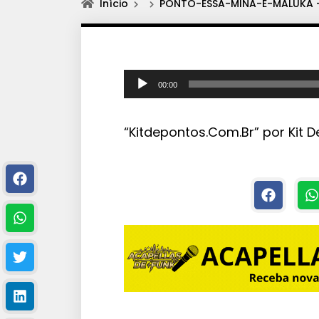
Início
PONTO-ESSA-MINA-É-MALUKA -
T
00:00
o
c
“Kitdepontos.Com.Br” por Kit D
a
d
o
r
d
e
á
u
d