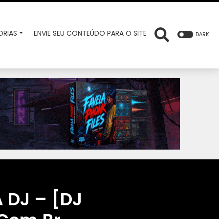
RIAS
ENVIE SEU CONTEÚDO PARA O SITE
DARK
 DJ – [DJ