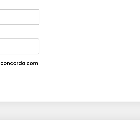
cê concorda com
.