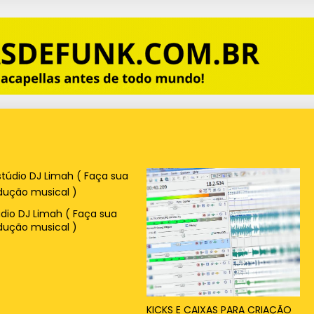
údio DJ Limah ( Faça sua
dução musical )
KICKS E CAIXAS PARA CRIAÇÃO