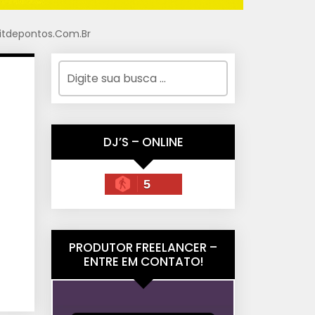
Kitdepontos.Com.Br
DJ’S – ONLINE
5
PRODUTOR FREELANCER –
ENTRE EM CONTATO!