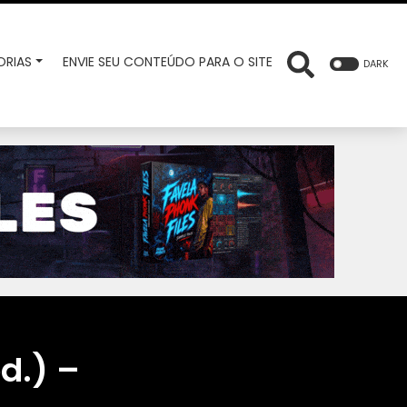
RIAS
ENVIE SEU CONTEÚDO PARA O SITE
DARK
d.) –