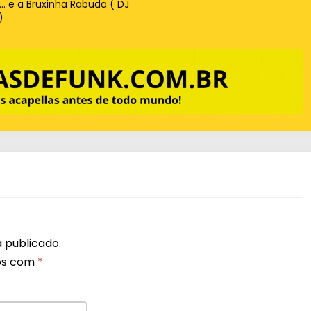
r… e a Bruxinha Rabuda ( DJ
)
 publicado.
os com
*