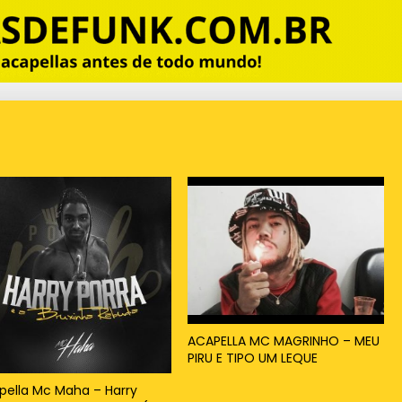
ACAPELLA MC MAGRINHO – MEU
PIRU E TIPO UM LEQUE
pella Mc Maha – Harry