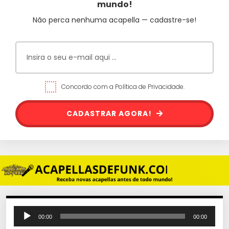
mundo!
Não perca nenhuma acapella — cadastre-se!
Concordo com a Política de Privacidade.
CADASTRAR AGORA!
T
00:00
00:00
o