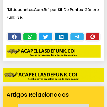
c
“Kitdeponntos.Com.Br” por Kit De Pontos. Gênero:
a
Funk-Se.
d
o
r
d
e
á
u
d
i
o
Artigos Relacionados