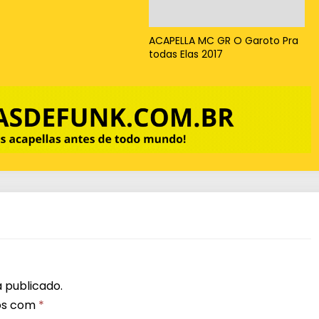
x
o
ACAPELLA MC GR O Garoto Pra
todas Elas 2017
p
a
r
a
a
u
m
e
n
t
a
 publicado.
r
os com
*
o