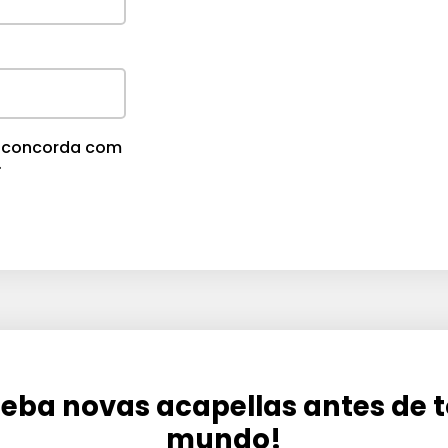
m
e
.
cê concorda com
.
eba novas acapellas antes de 
mundo!