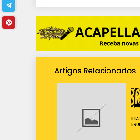
i
o
Artigos Relacionados
BEA
BRU