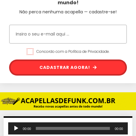
mundo!
Não perca nenhuma acapella — cadastre-se!
Concordo com a Política de Privacidade.
CADASTRAR AGORA!
T
00:00
00:00
o