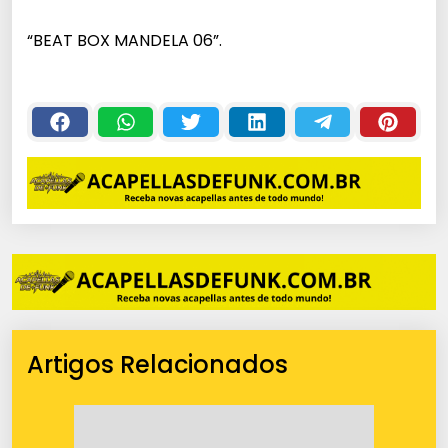
c
“BEAT BOX MANDELA 06”.
a
d
o
r
d
e
á
u
d
i
o
Artigos Relacionados