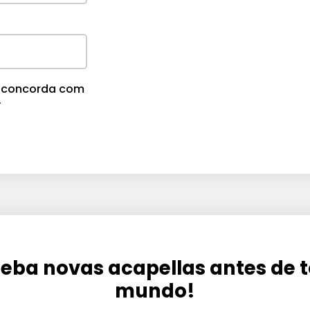
m
e
.
cê concorda com
.
eba novas acapellas antes de 
mundo!