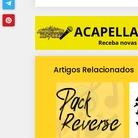
i
o
Artigos Relacionados