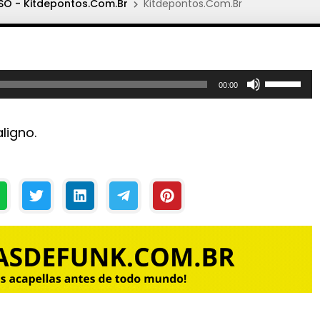
O - Kitdepontos.Com.Br
Kitdepontos.Com.Br
U
00:00
s
e
ligno.
a
s
s
e
t
a
s
p
a