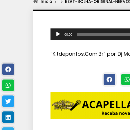
Início
BEAT-BOLHA-ORIGINAL-NERVOS
T
00:00
o
c
“Kitdepontos.Com.Br” por Dj Ma
a
d
o
r
d
e
á
u
d