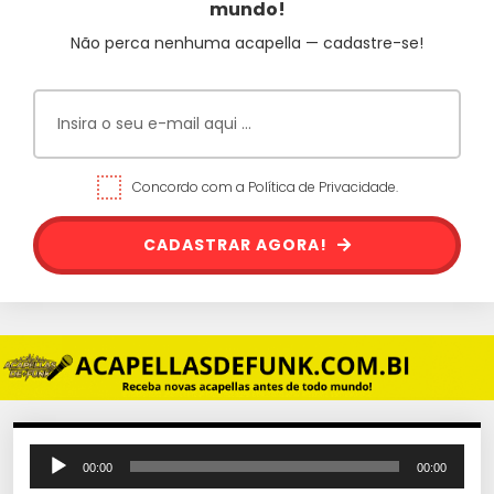
mundo!
Não perca nenhuma acapella — cadastre-se!
Concordo com a Política de Privacidade.
CADASTRAR AGORA!
T
00:00
00:00
o