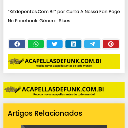
c
“Kitdepontos.Com.Br” por Curta A Nossa Fan Page
a
No Facebook. Gênero: Blues.
d
o
r
d
e
á
u
d
i
o
Artigos Relacionados