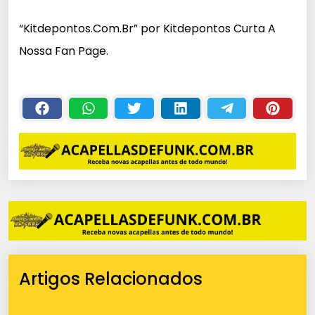
c
“Kitdepontos.Com.Br” por Kitdepontos Curta A
a
Nossa Fan Page.
d
o
r
d
e
á
u
d
i
o
Artigos Relacionados