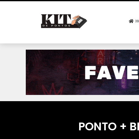
H
PONTO + B