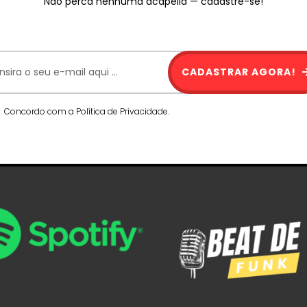
Não perca nenhuma acapella — cadastre-se!
CADASTRAR AGORA!
Concordo com a Política de Privacidade.