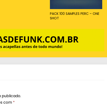
x
o
PACK 100 SAMPLES PERC – ONE
SHOT
p
a
r
a
a
u
m
e
n
t
a
 publicado.
r
os com
*
o