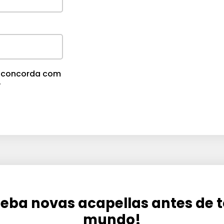
m
e
.
cê concorda com
.
eba novas acapellas antes de 
mundo!