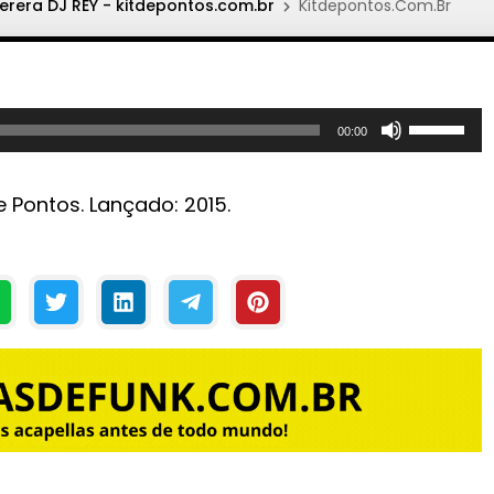
erera DJ REY - kitdepontos.com.br
Kitdepontos.Com.Br
U
00:00
s
e
e Pontos. Lançado: 2015.
a
s
s
e
t
a
s
p
a